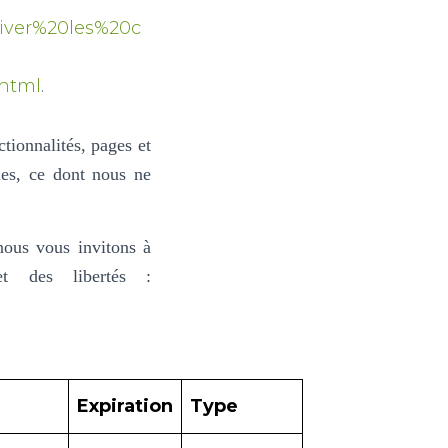
tiver%20les%20c
.html
.
tionnalités, pages et
bles, ce dont nous ne
nous vous invitons à
et des libertés :
Expiration
Type