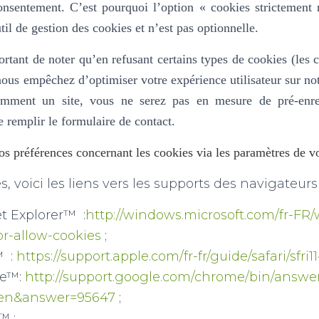
consentement. C’est pourquoi l’option «
cookies strictement 
til de gestion des cookies et n’est pas optionnelle.
ortant de noter qu’en refusant certains types de cookies (les 
ous empêchez d’optimiser votre expérience utilisateur sur not
uemment un site, vous ne serez pas en mesure de pré-enre
e remplir le formulaire de contact.
s préférences concernant les cookies via les paramètres de vo
, voici les liens vers les supports des navigateurs l
t Explorer™ :
http://windows.microsoft.com/fr-FR
or-allow-cookies
;
™ :
https://support.apple.com/fr-fr/guide/safari/sfri
me™:
http://support.google.com/chrome/bin/answe
=en&answer=95647
;
™ :