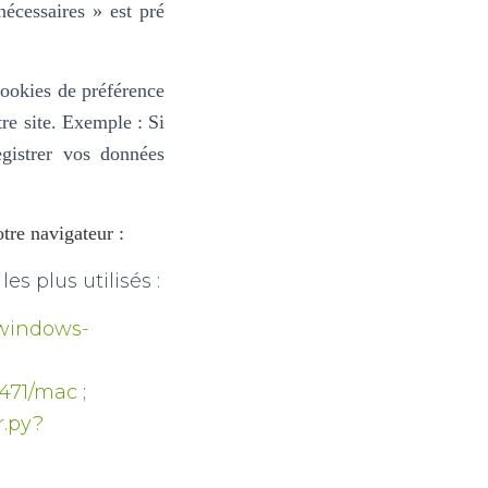
nécessaires » est pré
cookies de préférence
re site.
Exemple : Si
gistrer vos données
tre navigateur :
es plus utilisés :
/windows-
11471/mac
;
r.py?