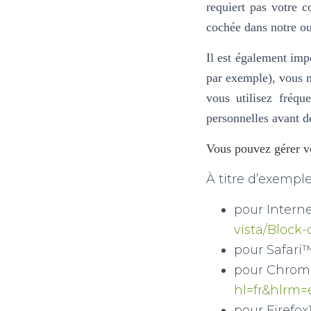
requiert pas votre 
cochée dans
notre ou
Il est également imp
par exemple), vous n
vous utilisez fréq
personnelles avant d
Vous pouvez gérer vo
À titre d’exemples
pour Interne
vista/Block-
pour Safari
pour Chro
hl=fr&hlrm
pour Firefox